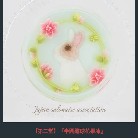
【第二堂】
『半圓繡球花果凍』