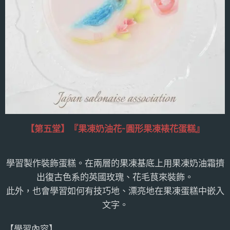
【第五堂】
『果凍奶油花~圓形果凍裱花蛋糕』
學習製作裝飾蛋糕。在兩層的果凍基底上用果凍奶油霜擠
出復古色系的英國玫瑰、花毛茛來裝飾。
此外，也會學習如何有技巧地、漂亮地在果凍蛋糕中嵌入
文字。
【學習內容】