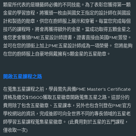
顆星所代表的是糖藝師必備的不同技能。為了表彰您獲得第一顆
金星的學習旅程，將獲頒一枚由英國女王指定的設計師在英國設
計和製造的勛章，供您在廚師服上展示和穿著。每當您完成每個
技巧的課程時，將會再獲得額外的金星。當成功取得五顆金星之
後您更會獲頒PME五星設計師證書，證書直接由英國PME簽發。
並可在您的頭銜上加上PME五星設計師成為一項榮譽。 您將能夠
在您的廚師服上自豪地佩戴擁有5顆金星的五星勛章。
開啟五星課程之路
在蒐集五星課程之前，學員需先具備PME Master's Certificate
資格及繳交$15600獲取五星徽章開啟蒐集五星之路。這部分的
費用除了包含五星徽章、五星課本，另外也包含刊登在PME官方
學校網站的資訊，完成後即可向全世界不同的專長領域的五星老
師學習五星課程蒐集星星徽章。 (此費用對於五星的五門課程，
僅收取一次)