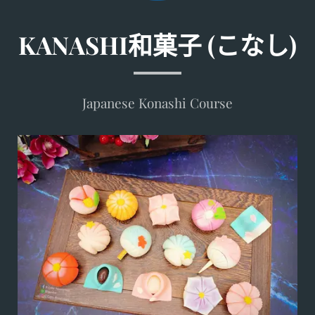
KANASHI和菓子 (
こなし
)
Japanese Konashi Course